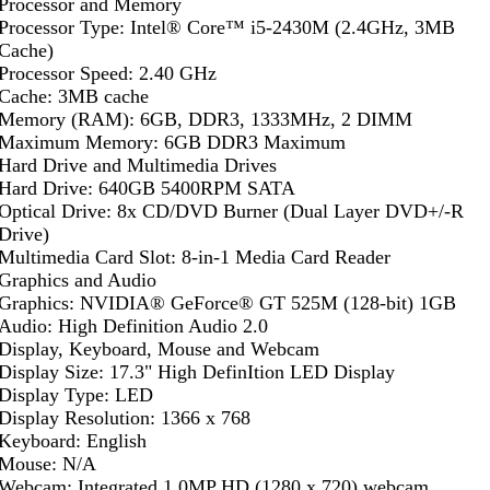
Processor and Memory
Processor Type: Intel® Core™ i5-2430M (2.4GHz, 3MB
Cache)
Processor Speed: 2.40 GHz
Cache: 3MB cache
Memory (RAM): 6GB, DDR3, 1333MHz, 2 DIMM
Maximum Memory: 6GB DDR3 Maximum
Hard Drive and Multimedia Drives
Hard Drive: 640GB 5400RPM SATA
Optical Drive: 8x CD/DVD Burner (Dual Layer DVD+/-R
Drive)
Multimedia Card Slot: 8-in-1 Media Card Reader
Graphics and Audio
Graphics: NVIDIA® GeForce® GT 525M (128-bit) 1GB
Audio: High Definition Audio 2.0
Display, Keyboard, Mouse and Webcam
Display Size: 17.3" High DefinItion LED Display
Display Type: LED
Display Resolution: 1366 x 768
Keyboard: English
Mouse: N/A
Webcam: Integrated 1.0MP HD (1280 x 720) webcam