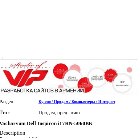
|
|
Раздел:
Куплю / Продам / Компьютеры / Интернет
Тип:
Продам, предлагаю
Vacharvum Dell Inspiron i17RN-5060BK
Description