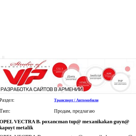
|
|
Раздел:
Транспорт / Автомобили
Тип:
Продам, предлагаю
OPEL VECTRA B. poxancman tup@ mexanikakan guyn@
kapuyt metalik