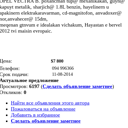
OPEL VECTRA B. poxancman tup@ mexanikakan, guyn@
kapuyt metalik, sharjich@ 1.8L benzin, hayelinern u
apakinern elektrakaravarman, cd-magnitofon, anvadoxer@
nor,anvahecer@ 15dm,
meqenan gtnvum e idealakan vichakum, Hayastan e bervel
2012 tvi maisin evropaic.
Цена:
$7 800
Телефон:
094 996366
Срок подачи:
11-08-2014
Актуальное предложение
Просмотров:
6197
(
Сделать объявление заметнее
)
Откликов:
0
Найти все объявления этого автора
Пожаловаться на объявление
Добавить в избранное
Сделать объявление заметнее