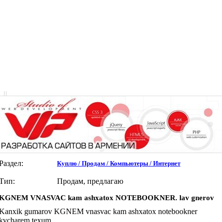
|
|
Раздел:
Куплю / Продам / Компьютеры / Интернет
Тип:
Продам, предлагаю
KGNEM VNASVAC kam ashxatox NOTEBOOKNER. lav gnerov
Kanxik gumarov KGNEM vnasvac kam ashxatox notebookner
kvcharem texum.