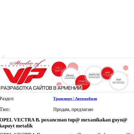
|
|
Раздел:
Транспорт / Автомобили
Тип:
Продам, предлагаю
OPEL VECTRA B. poxancman tup@ mexanikakan guyn@
kapuyt metalik