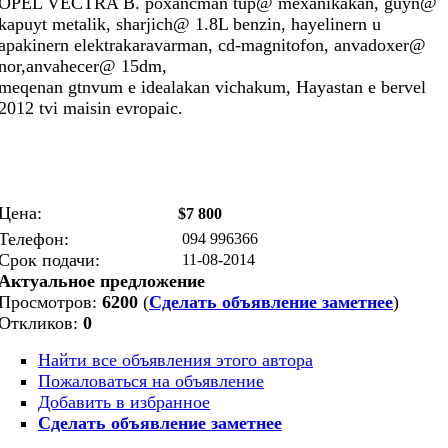
OPEL VECTRA B. poxancman tup@ mexanikakan, guyn@
kapuyt metalik, sharjich@ 1.8L benzin, hayelinern u
apakinern elektrakaravarman, cd-magnitofon, anvadoxer@
nor,anvahecer@ 15dm,
meqenan gtnvum e idealakan vichakum, Hayastan e bervel
2012 tvi maisin evropaic.
Цена:
$7 800
Телефон:
094 996366
Срок подачи:
11-08-2014
Актуальное предложение
Просмотров:
6200
(
Сделать объявление заметнее
)
Откликов:
0
Найти все объявления этого автора
Пожаловаться на объявление
Добавить в избранное
Сделать объявление заметнее