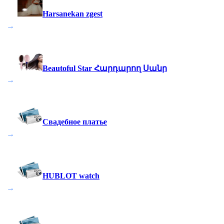
Harsanekan zgest
→
Beautoful Star Հարդարող Սանր
→
Свадебное платье
→
HUBLOT watch
→