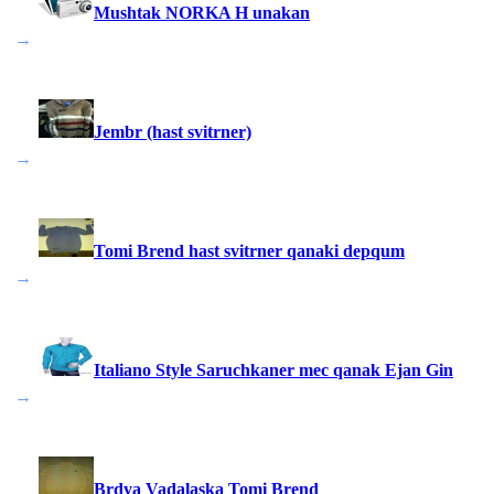
Mushtak NORKA H unakan
→
Jembr (hast svitrner)
→
Tomi Brend hast svitrner qanaki depqum
→
Italiano Style Saruchkaner mec qanak Ejan Gin
→
Brdya Vadalaska Tomi Brend