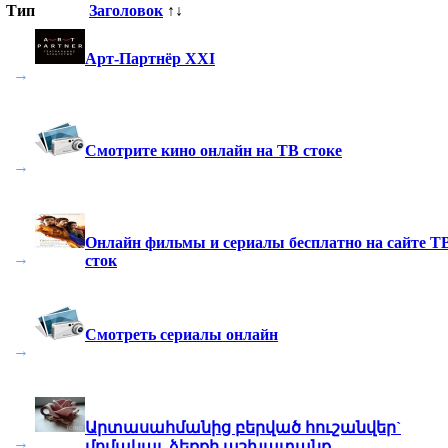
Тип
Заголовок
↑↓
Арт-Партнёр XXI
→
Смотрите кино онлайн на ТВ стоке
→
Онлайн фильмы и сериалы бесплатно на сайте Т
→
сток
Смотреть сериалы онлайн
→
Արտասահմանից բերված հուշանվեր`
→
մոմակալ, ձեռքի աշխատանք