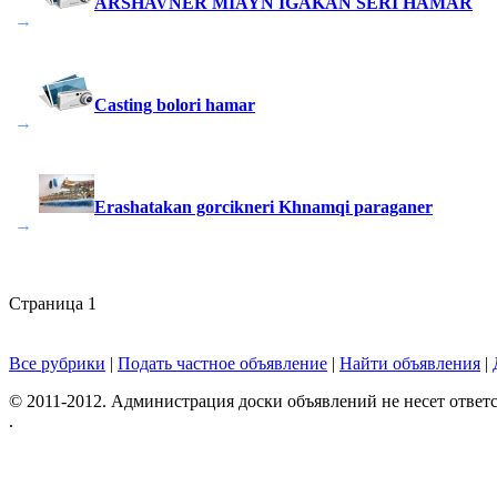
ARSHAVNER MIAYN IGAKAN SERI HAMAR
→
Casting bolori hamar
→
Erashatakan gorcikneri Khnamqi paraganer
→
Страница
1
Все рубрики
|
Подать частное объявление
|
Найти объявления
|
© 2011-2012. Администрация доски объявлений не несет ответс
.