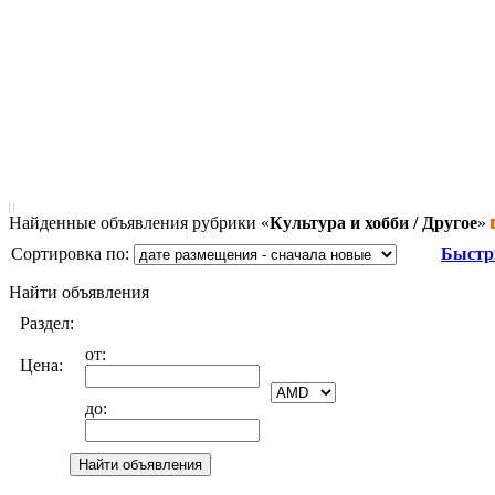
|
|
Найденные объявления рубрики «
Культура и хобби / Другое
»
Сортировка по:
Быстр
Найти объявления
Раздел:
от:
Цена:
до: