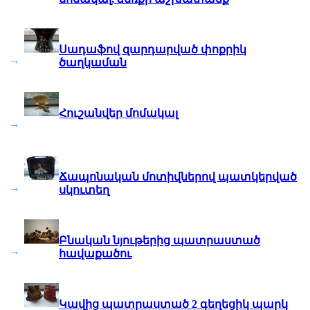
Սադաֆով զարդարված փոքրիկ
→
ծաղկաման
Հուշանվեր մոմակալ
→
Ճապոնական մոտիվներով պատկերված
→
սկուտեղ
Բնական նյութերից պատրաստած
→
հավաքածու
Կավից պատրաստած 2 գեղեցիկ պարկ