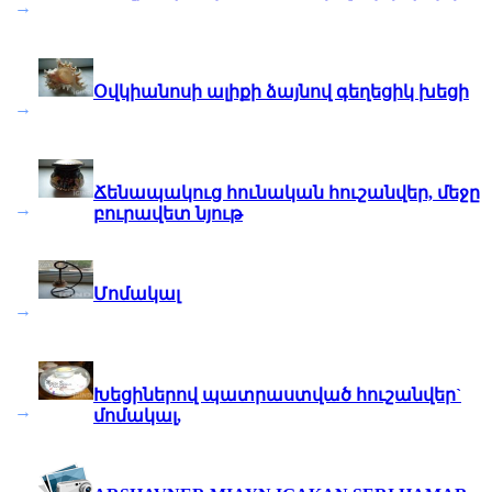
→
Օվկիանոսի ալիքի ձայնով գեղեցիկ խեցի
→
Ճենապակուց հունական հուշանվեր, մեջը
→
բուրավետ նյութ
Մոմակալ
→
Խեցիներով պատրաստված հուշանվեր`
→
մոմակալ,