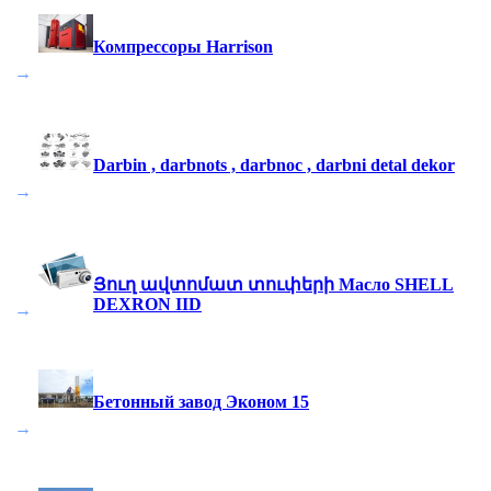
Компрессоры Harrison
→
Darbin , darbnots , darbnoc , darbni detal dekor
→
Յուղ ավտոմատ տուփերի Масло SHELL
DEXRON IID
→
Бетонный завод Эконом 15
→