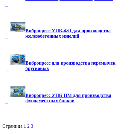
→
Вибропресс УПБ-ФЛ для производства
железобетонных изделий
→
Вибропресс для производства перемычек
брусковых
→
Вибропресс УПБ-ПМ для производства
фундаментных блоков
→
Страница
1
2
3