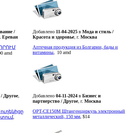
вание /
Добавлено
11-04-2025
в
Мода и стиль /
г.
Ереван
Красота и здоровье
,
г.
Москва
Аптечная продукция из Болгарии, бады и
ՈՐՈՒՄ
витамины
,
10 amd
00 amd
 / Другое
,
Добавлено
04-11-2024
в
Бизнес и
партнерство / Другое
,
г.
Москва
OPT-CE150M Штангенциркуль электронный
 ուղեկիցը
металлический, 150 мм
,
$14
րտում
,