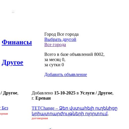
;;;
Город Все города
Выбрать другой
Финансы
Все города
Всего в базе объявлений 8002,
за месяц 0,
Другое
за сутки 0
Добавить объявление
 / Другое
,
Добавлено
15-10-2025
в
Услуги / Другое
,
г.
Ереван
 Без
TETChange – Ձեր վստահելի ուղեկիցը
կրիպտոարժույթների ոլորտում
,
орная
договорная