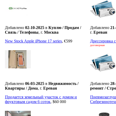
Добавлено
02-10-2025
в
Куплю / Продам /
Добавлено
21
Связь / Телефоны
,
г.
Москва
г.
Ереван
New Stock Apple iPhone 17 series
,
€599
Дрессировка с
договорная
Добавлено
06-03-2025
в
Недвижимость /
Добавлено
28
Квартиры / Дома
,
г.
Ереван
ремонт / Ст
Продается земельный участок с домом и
Пневмозаглу
фруктовым садом 6 соток
,
$60 000
Сибрезинотех