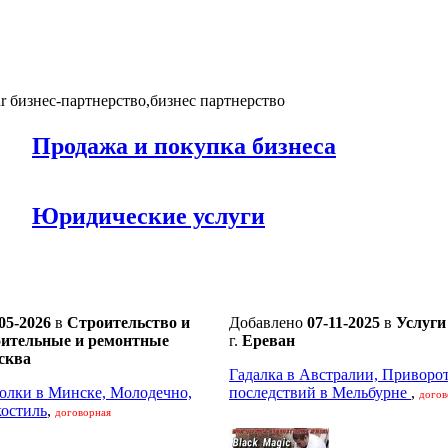
r бизнес-партнерство,бизнес партнерство
Продажа и покупка бизнеса
Юридические услуги
05-2026
в
Строительство и
Добавлено
07-11-2025
в
Услуги
оительные и ремонтные
г.
Ереван
сква
Гадалка в Австралии, Приворот
олки в Минске, Молодечно,
последствий в Мельбурне
,
догов
костиль
,
договорная