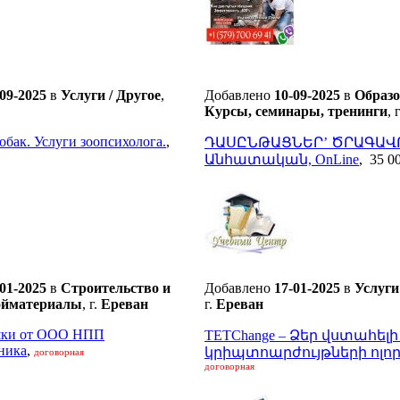
-09-2025
в
Услуги / Другое
,
Добавлено
10-09-2025
в
Образо
Курсы, семинары, тренинги
,
обак. Услуги зоопсихолога.
,
ԴԱՍԸՆԹԱՑՆԵՐ’ ԾՐԱԳԱՎ
Անհատական, OnLine
,
35 0
-01-2025
в
Строительство и
Добавлено
17-01-2025
в
Услуги
ройматериалы
,
г.
Ереван
г.
Ереван
шки от ООО НПП
TETChange – Ձեր վստահելի
ника
,
կրիպտոարժույթների ոլո
договорная
договорная