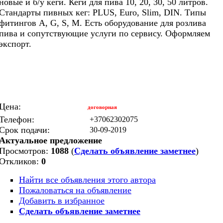
новые и б/у кеги. Кеги для пива 10, 20, 30, 50 литров.
Стандарты пивных кег: PLUS, Euro, Slim, DIN. Типы
фитингов А, G, S, M. Есть оборудование для розлива
пива и сопутствующие услуги по cервису. Оформляем
экспорт.
Цена:
договорная
Телефон:
+37062302075
Срок подачи:
30-09-2019
Актуальное предложение
Просмотров:
1088
(
Сделать объявление заметнее
)
Откликов:
0
Найти все объявления этого автора
Пожаловаться на объявление
Добавить в избранное
Сделать объявление заметнее