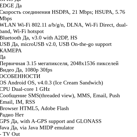
EDGE Да
Скорость соединения HSDPA, 21 Mbps; HSUPA, 5.76
Mbps
WLAN Wi-Fi 802.11 a/b/g/n, DLNA, Wi-Fi Direct, dual-
band, Wi-Fi hotspot
Bluetooth Да, v3.0 with A2DP, HS
USB Да, microUSB v2.0, USB On-the-go support
КАМЕРА
Да
Первичная 3.15 мегапикселя, 2048x1536 пикселей
Видео Да, 1080p 30fps
ОСОБЕННОСТИ
OS Android OS, v4.0.3 (Ice Cream Sandwich)
CPU Dual-core 1 GHz
Сообщение SMS(threaded view), MMS, Email, Push
Email, IM, RSS
Browser HTML5, Adobe Flash
Радио Нет
GPS Да, with A-GPS support and GLONASS
Java Да, via Java MIDP emulator
- TV Out