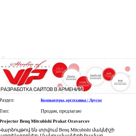
|
|
Раздел:
Компьютеры, оргтехника / Другое
Тип:
Продам, предлагаю
Projector Benq Mitcubishi Prakat Oravarcov
Վարձույթով են տրվում Benq Mitcubishi մակնիշի
պրոյեկտորներ: Մանրամասների համար