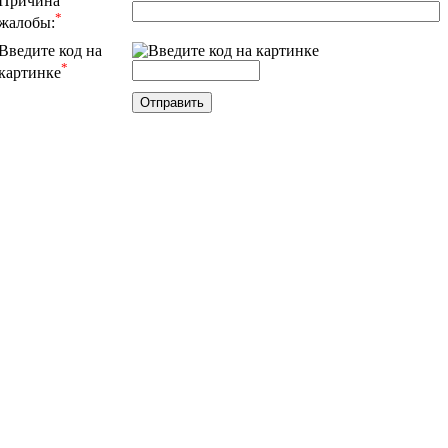
Причина
*
жалобы:
Введите код на
*
картинке