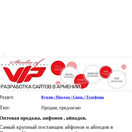
|
|
Раздел:
Куплю / Продам / Связь / Телефоны
Тип:
Продам, предлагаю
Оптовая продажа, аифонов , айпадов,
Самый крупный поставщик айфонов и айпедов в