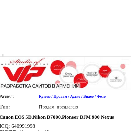
|
|
Раздел:
Куплю / Продам / Аудио / Видео / Фото
Тип:
Продам, предлагаю
Canon EOS 5D,Nikon D7000,Pioneer DJM 900 Nexus
ICQ: 640991998