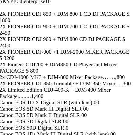
SKYPE: djenterprise10
2X PIONEER CDJ 850 + DJM 800 1 CD DJ PACKAGE $
1800
2X PIONEER CDJ 900 + DJM 700 1 CD DJ PACKAGE $
2450
2X PIONEER CDJ 900 + DJM 800 CD DJ PACKAGE $
2400
2X PIONEER CDJ-900 +1 DJM-2000 MIXER PACKAGE
$ 3200
2X Pioneer CDJ200 + DJM350 CD Player and Mixer
PACKAGE $ 800
2x CDJ-1000 MK3 + DJM-800 Mixer Package…….,800
2X PIONEER CDJ-350 Turntable + DJM-350 Mixer....,300
2X Limited Edition CDJ-400-K + DJM-400 Mixer
Package.........1,400
Canon EOS-1D X Digital SLR (with lens) 00
Canon EOS 5D Mark III Digital SLR 00
Canon EOS 5D Mark II Digital SLR 00
Canon EOS 7D Digital SLR 00
Canon EOS 50D Digital SLR 0
Canon EOS 1Ds Mark III Digital SLR (with lens) 00