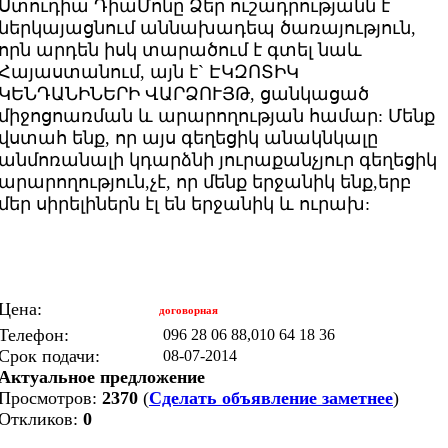
Ստուդիա ԴիաՄոնը Ձեր ուշադրությանն է
ներկայացնում աննախադեպ ծառայություն,
որն արդեն իսկ տարածում է գտել նաև
Հայաստանում, այն է` ԷԿԶՈՏԻԿ
ԿԵՆԴԱՆԻՆԵՐԻ ՎԱՐՁՈՒՅԹ, ցանկացած
միջոցոառման և արարողության համար: Մենք
վստահ ենք, որ այս գեղեցիկ անակնկալը
անմոռանալի կդարձնի յուրաքանչյուր գեղեցիկ
արարողություն,չէ, որ մենք երջանիկ ենք,երբ
մեր սիրելիներն էլ են երջանիկ և ուրախ:
Цена:
договорная
Телефон:
096 28 06 88,010 64 18 36
Срок подачи:
08-07-2014
Актуальное предложение
Просмотров:
2370
(
Сделать объявление заметнее
)
Откликов:
0