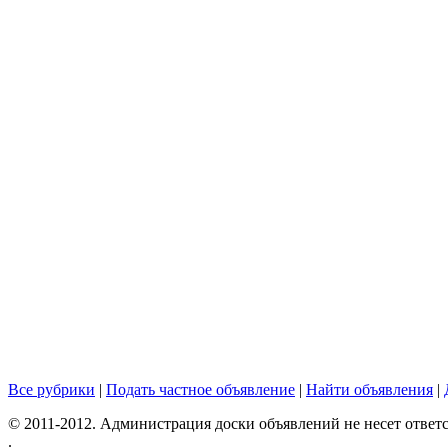
Все рубрики
|
Подать частное объявление
|
Найти объявления
|
© 2011-2012. Администрация доски объявлений не несет ответс
.