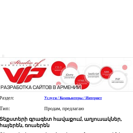
|
|
Раздел:
Услуги / Компьютеры / Интернет
Тип:
Продам, предлагаю
Տեքստերի գրագետ հավաքում, աղյուսակներ,
հայերեն, ռուսերեն