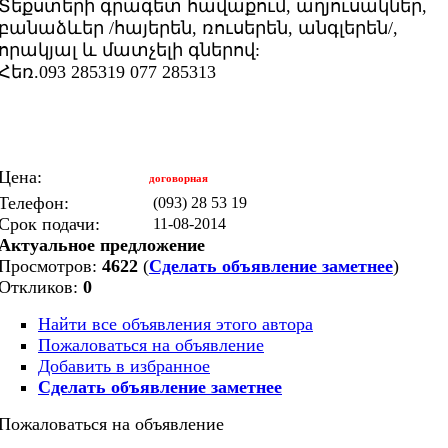
Տեքստերի գրագետ հավաքում, աղյուսակներ,
բանաձևեր /հայերեն, ռուսերեն, անգլերեն/,
որակյալ և մատչելի գներով:
Հեռ.093 285319 077 285313
Цена:
договорная
Телефон:
(093) 28 53 19
Срок подачи:
11-08-2014
Актуальное предложение
Просмотров:
4622
(
Сделать объявление заметнее
)
Откликов:
0
Найти все объявления этого автора
Пожаловаться на объявление
Добавить в избранное
Сделать объявление заметнее
Пожаловаться на объявление