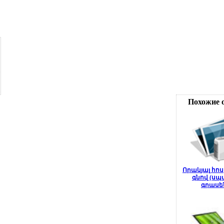
Похожие 
Որակյալ հո
գնով (սպ
գրասե