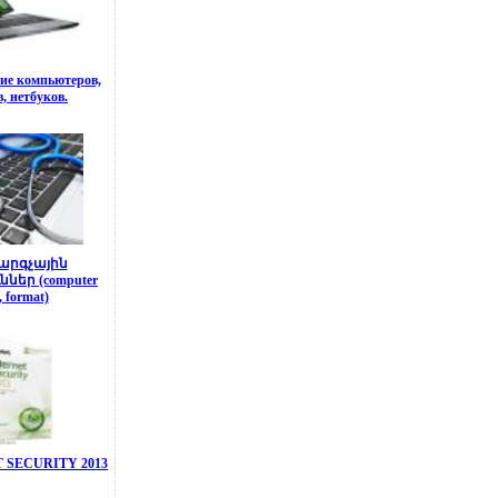
ие компьютеров,
, нетбуков.
րգչային
ններ (computer
, format)
 SECURITY 2013