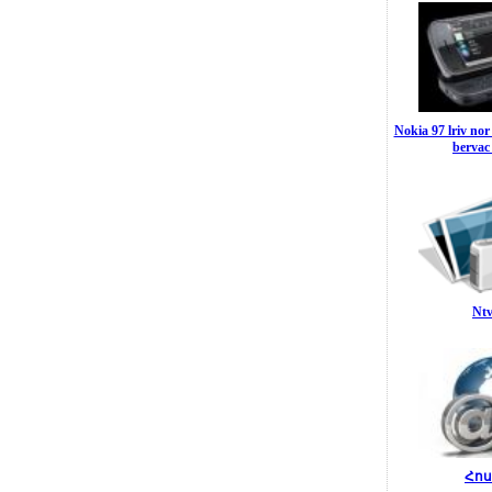
Nokia 97 lriv no
bervac
Ntv
Հոս