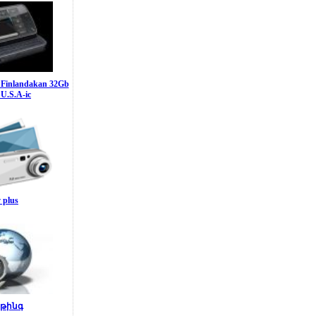
r Finlandakan 32Gb
 U.S.A-ic
 plus
թինգ