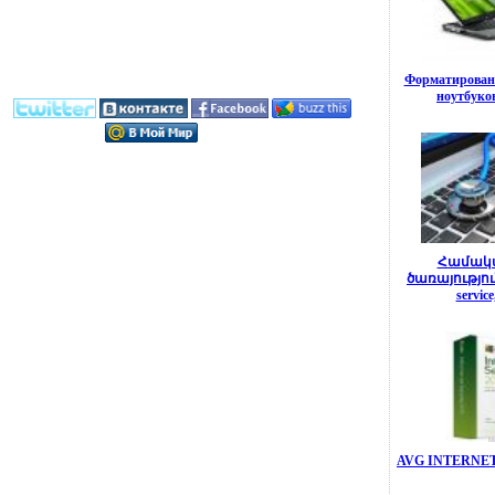
Форматирован
ноутбуков
Համակա
ծառայությու
service
AVG INTERNET