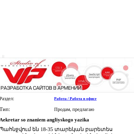
|
|
Раздел:
Работа / Работа в офисе
Тип:
Продам, предлагаю
Aekretar so znaniem angliyskogo yazika
Պահնջվում են 18-35 տարեկան բարետես