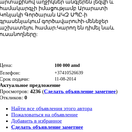
արտաքինով աղջիկներ անգլերեն լեզվի և
համակարգչի իմացությամբ Արարատի
Կոնյակի Գործարան ԱԿԶ ՍՊԸ-ի
գրասենյակում գործավարուհի-մենեջեր
աշխատելու համար:Կարող են դիմել նաև
ուսանողները:
Цена:
100 000 amd
Телефон:
+37410526639
Срок подачи:
11-08-2014
Актуальное предложение
Просмотров:
4236
(
Сделать объявление заметнее
)
Откликов:
0
Найти все объявления этого автора
Пожаловаться на объявление
Добавить в избранное
Сделать объявление заметнее