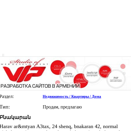
|
|
Раздел:
Недвижимость / Квартиры / Дома
Тип:
Продам, предлагаю
Բնակարան
Harav ar&mtyan A3tax, 24 shenq, bnakaran 42, normal