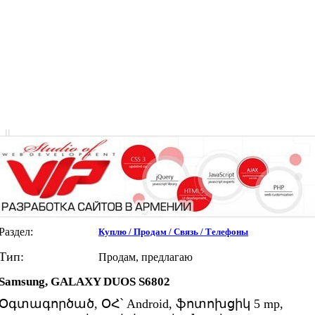
|
|
Раздел:
Куплю / Продам / Связь / Телефоны
Тип:
Продам, предлагаю
Samsung, GALAXY DUOS S6802
Օգտագործած, ՕՀ՝ Android, ֆոտոխցիկ 5 mp,