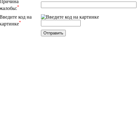
Причина
*
жалобы:
Введите код на
*
картинке