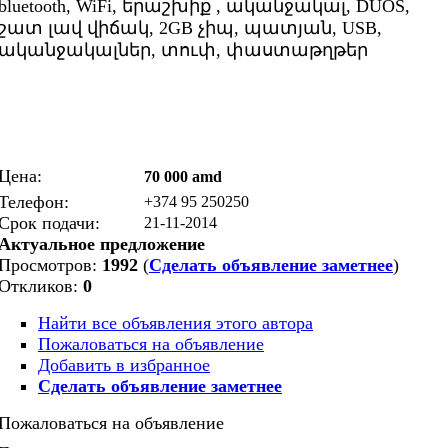
bluetooth, WiFi, երաշխիք , ականջակալ, DUOS,
շատ լավ վիճակ, 2GB չիպ, պատյան, USB,
ականջակալներ, տուփ, փաստաթղթեր
Цена:
70 000 amd
Телефон:
+374 95 250250
Срок подачи:
21-11-2014
Актуальное предложение
Просмотров:
1992
(
Сделать объявление заметнее
)
Откликов:
0
Найти все объявления этого автора
Пожаловаться на объявление
Добавить в избранное
Сделать объявление заметнее
Пожаловаться на объявление