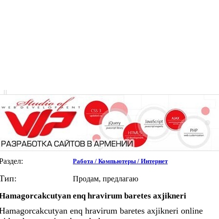
|
|
Раздел:
Работа / Компьютеры / Интернет
Тип:
Продам, предлагаю
Hamagorcakcutyan enq hravirum baretes axjikneri
Hamagorcakcutyan enq hravirum baretes axjikneri online