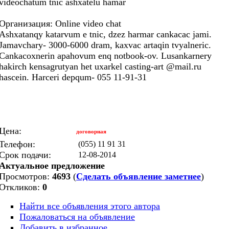
videochatum tnic ashxatelu hamar
Организация: Online video chat
Ashxatanqy katarvum e tnic, dzez harmar cankacac jami.
Jamavchary- 3000-6000 dram, kaxvac artaqin tvyalneric.
Cankacoxnerin apahovum enq notbook-ov. Lusankarnery
hakirch kensagrutyan het uxarkel casting-art @mail.ru
hascein. Harceri depqum- 055 11-91-31
Цена:
договорная
Телефон:
(055) 11 91 31
Срок подачи:
12-08-2014
Актуальное предложение
Просмотров:
4693
(
Сделать объявление заметнее
)
Откликов:
0
Найти все объявления этого автора
Пожаловаться на объявление
Добавить в избранное