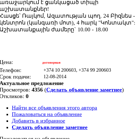
առաջարկում է ցանկացած տիպի
աշխատանքներ!
Հասցե՝ Ռայկոմ, Ազատության պող. 24 Բիզնես -
կենտրոն (կանգառի մոտ), 4 հարկ "Կոնտակտ":
Աշխատանքային ժամերը` 10.00 - 18.00
Цена:
договорная
Телефон:
+374 10 200603, +374 99 200603
Срок подачи:
12-08-2014
Актуальное предложение
Просмотров:
4356
(
Сделать объявление заметнее
)
Откликов:
0
Найти все объявления этого автора
Пожаловаться на объявление
Добавить в избранное
Сделать объявление заметнее
Пожаловаться на объявление