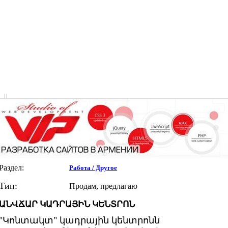
|
|
Раздел:
Работа / Другое
Тип:
Продам, предлагаю
ԱՆՎՃԱՐ ԿԱԴՐԱՅԻՆ ԿԵՆՏՐՈՆ
"Կոնտակտ" կադրային կենտրոնն