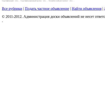
Сертифика́ция - это. . . Сертификационный центр - это. . . Технический регламент - это. . .
Все рубрики
|
Подать частное объявление
|
Найти объявления
|
© 2011-2012. Администрация доски объявлений не несет ответс
.