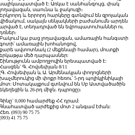
սալիկապատված է: Առկա է սանհանգույց, փակ
լողավազան, սաունա և ջակուզի։
Երկրորդ և երրորդ հարկերը գտնվում են զրոյական
վիճակում, սակայն սենյակների բաժանումն արդեն
արված է, տեղադրված են եվրոպատուհաններ ու
դռներ։
Բակում կա բաց լողավազան, ամառային հանգստի
գոտի՝ ամառային խոհանոցով,
քարե ավտոտնակ (2 մեքենայի համար), մուտքի
երկաթյա մեծ դարպասներ:
Շինությունն ամբողջովին երեսպատված է:
Հասցեն` Գ. Հովսեփյան 8/11
(Գ. Հովսեփյան և Ա. Արմենակյան փողոցների
խաչմերուկից մի փոքր հեռու՝ 5-րդ պոլիկլինիկայի
մոտ: Մոտակայքում գտնվում են Սբ Աստվածածին
եկեղեցին և 26-րդ միջն. դպրոցը)։
Գինը` 0,000 համարժեք ՀՀ դրամ:
Գնահատված արժեքից մոտ 2 անգամ էժան:
Հեռ. (093) 90 75 75
(093) 41 75 75