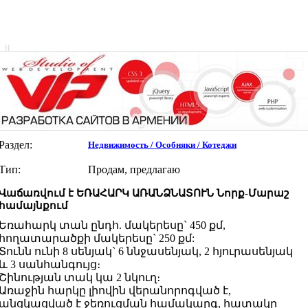
|
|
Раздел:
Недвижимость / Особняки / Котеджи
Тип:
Продам, предлагаю
Վաճառվում է ԵՌԱՀԱՐԿ ԱՌԱՆՁՆԱՏՈՒՆ Նորք-Մարաշ
համայնքում
Եռահարկ տան ընդհ. մակերեսը` 450 քմ,
հողատարածքի մակերեսը` 250 քմ:
Տունն ունի 8 սենյակ` 6 ննջասենյակ, 2 հյուրասենյակ
և 3 սանհանգույց։
Շինության տակ կա 2 նկուղ։
Առաջին հարկը լիովին վերանորոգված է,
անցկացված է ջեռուցման համակարգ, հատակը