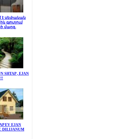
 է սեփական
իկ գյուղում
ի մարզ.
 SHTAP , EJAN
!!!
AP EV EJAN
 DILIJANUM