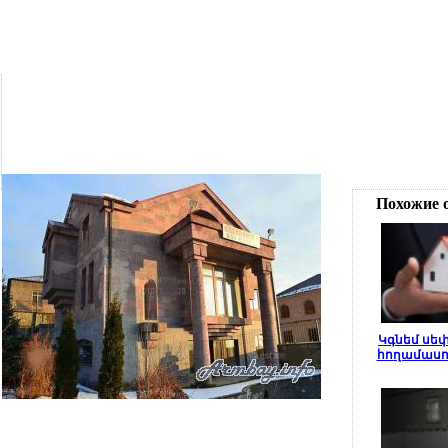
Похожие 
Կգնեմ սե
հողամասո