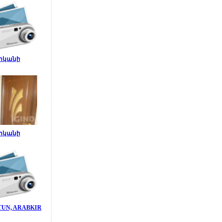
րկանի
րկանի
UN, ARABKIR