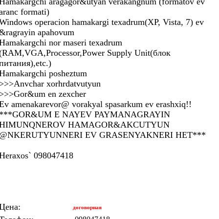
Hamakargchi aragagor&utyan verakangnum (formatov ev
aranc formati)
Windows operacion hamakargi texadrum(XP, Vista, 7) ev
&ragrayin apahovum
Hamakargchi nor maseri texadrum
(RAM,VGA,Processor,Power Supply Unit(блок
питания),etc.)
Hamakargchi posheztum
>>>Anvchar xorhrdatvutyun
>>>Gor&um en zexcher
Ev amenakarevor@ vorakyal spasarkum ev erashxiq!!
***GOR&UM E NAYEV PAYMANAGRAYIN
HIMUNQNEROV HAMAGOR&AKCUTYUN
@NKERUTYUNNERI EV GRASENYAKNERI HET***
Heraxos` 098047418
Цена:
договорная