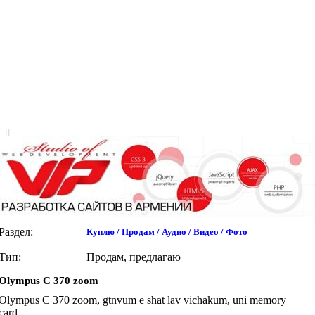
|
|
Раздел:
Куплю / Продам / Аудио / Видео / Фото
Тип:
Продам, предлагаю
Olympus C 370 zoom
Olympus C 370 zoom, gtnvum e shat lav vichakum, uni memory
card.