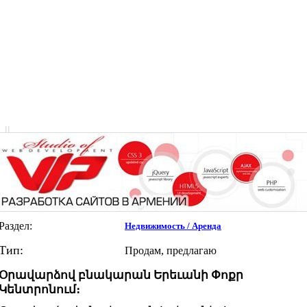
|
|
Раздел:
Недвижимость / Аренда
Тип:
Продам, предлагаю
Օրավարձով բնակարան Երեւանի Փոքր
Կենտրոնում։