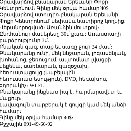
Օրավարձով բնակարան Երեւանի Փոքր
Կենտրոնում։ Գինը մեկ օրվա համար՝40$
Օրավարձով ստուդիո-բնակարան Երեւանի
Փոքր Կենտրոնում՝ սեփականատիրոջ կողմից։
Վերանորոգված։ Առանձին մուտքով։
Ընդհանուր մակերեսը 30մ քառ.։ Առաստաղի
բարձրությունը 3մ:
Բնական գազ, տաք եւ սառը ջուր 24 ժամ։
Բնակարանը ունի, մեկ ննջարան, լոգասենյակ,
խոհանոց, ջեռուցում, ավտոմատ լվացքի
մեքենա, սառնարան, գազօջախ,
հեռուստացույց (կաբելային
հեռուստատեսություն), DVD, հեռախոս,
օդորակիչ։ WI-FI.
Բնակարանը ինքնատիպ է, հարմարավետ և
մաքուր։
Լավագույն տարբերակ է զույգի կամ մեկ անձի
համար։
Գինը մեկ օրվա համար 40$։
Բջջային 091-49-66-92