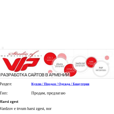
|
|
Раздел:
Куплю / Продам / Одежда / Бижутерия
Тип:
Продам, предлагаю
Harsi zgest
Vardzov e trvum harsi zgest, nor