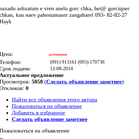
naxadu ashxatum e vren anelu gorc chka, het@ gorciqner
chkan, kan naev pahestamaser zangaharel 093- 82-82-27
Hayk
Цена:
договорная
Телефон:
(091) 913161 (093) 170736
Срок подачи:
12-08-2014
Актуальное предложение
Просмотров:
5058
(
Сделать объявление заметнее
)
Откликов:
0
Найти все объявления этого автора
Пожаловаться на объявление
Добавить в избранное
Сделать объявление заметнее
Пожаловаться на объявление