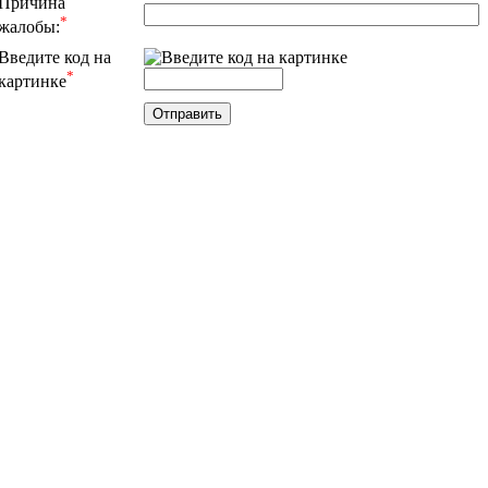
Причина
*
жалобы:
Введите код на
*
картинке