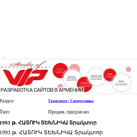
|
|
Раздел:
Транспорт / Спецтехника
Тип:
Продам, предлагаю
1993 թ. ՀԱՏՈՒԿ ՏԵԽՆԻԿԱ Տրակտոր
1993 թ. ՀԱՏՈՒԿ ՏԵԽՆԻԿԱ Տրակտոր