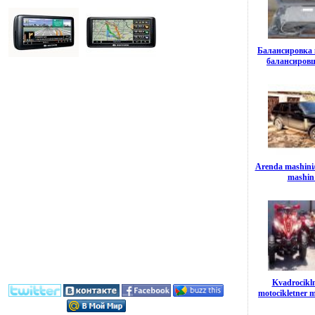
Балансировка 
балансиров
Arenda mashini/ 
mashin
Kvadrocikl
motocikletner 