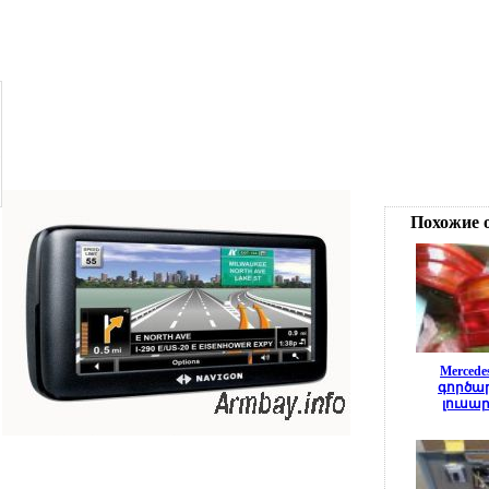
Похожие 
Merced
գործա
լուսա