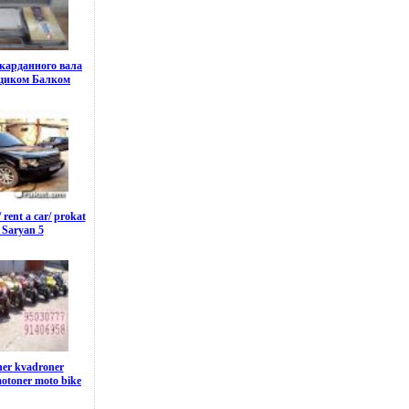
карданного вала
щиком Балком
rent a car/ prokat
 Saryan 5
ner kvadroner
motoner moto bike