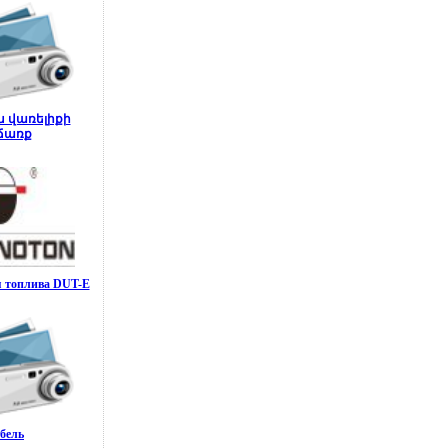
ն վառելիքի
ճառք
я топлива DUT-E
бель