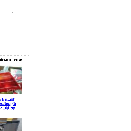
;;;
объявления
es E դասի
րանային
րձակներ