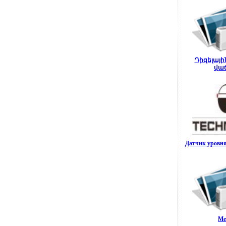
Դիզելայի
վա
Датчик уровн
Ме