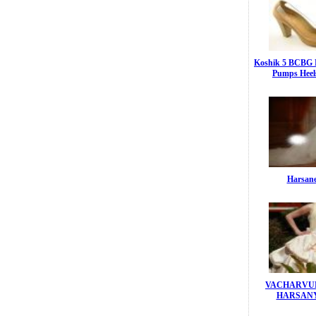
Koshik 5 BCBG M
Pumps Heels
Harsane
VACHARVUM
HARSANY