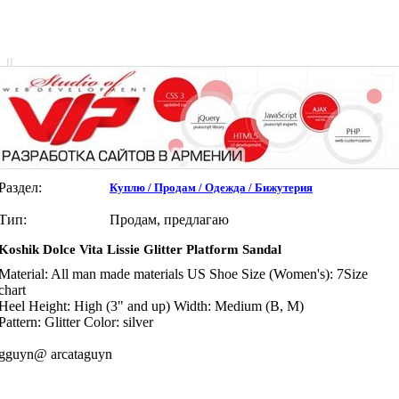
|
|
Раздел:
Куплю / Продам / Одежда / Бижутерия
Тип:
Продам, предлагаю
Koshik Dolce Vita Lissie Glitter Platform Sandal
Material: All man made materials US Shoe Size (Women's): 7Size
chart
Heel Height: High (3" and up) Width: Medium (B, M)
Pattern: Glitter Color: silver
gguyn@ arcataguyn