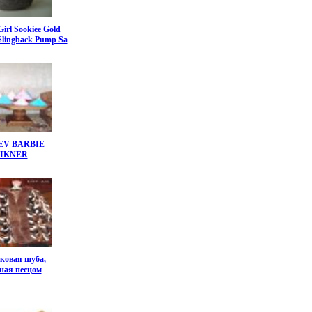
irl Sookiee Gold
 Slingback Pump Sa
V BARBIE
NIKNER
ковая шуба,
ная песцом