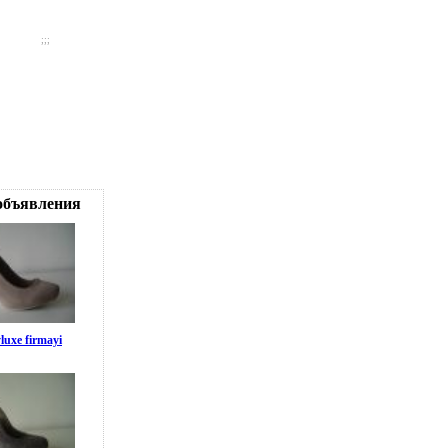
;;;
объявления
luxe firmayi