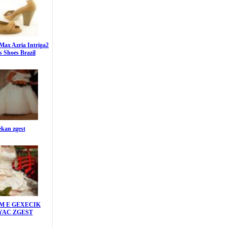
ax Azria Intriga2
 Shoes Brazil
kan zgest
 E GEXECIK
AC ZGEST