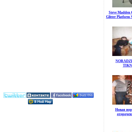
Steve Madden G
Glitter Platform
NORADZE
TIK
Новая нор
оторочен